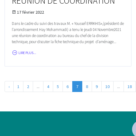
RÉUNION DE COORDINATION
17 février 2022
Dans le cadre du suivi des travaux M. « Youssef ERRKHIS»,(président de
l’arrondissement Hay Mohammadi) a tenu le jeudi 04 Novembre2021
une réunion de coordination au bureau du chef de la division
technique, pour discuter la fiche technique du projet d’aménage...
LIRE PLUS...
‹
1
2
...
4
5
6
7
8
9
10
...
18