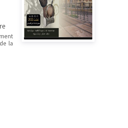
re
sement
de la