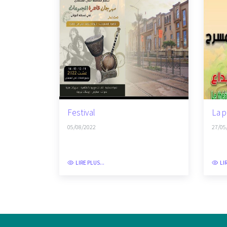
Festival
La p
05/08/2022
27/05
LIRE PLUS...
LI