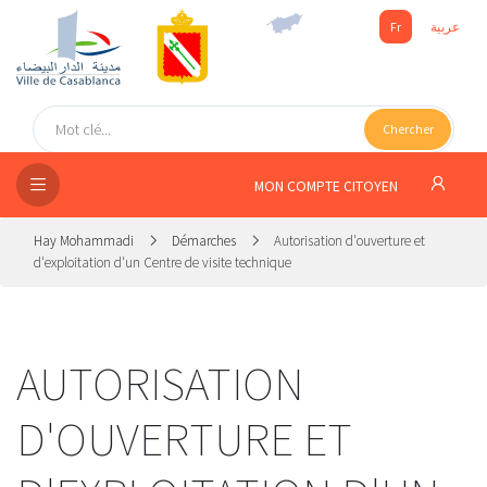
Fr
عربية
UEIL
Chercher
SEIL
ISSEMENT
MON COMPTE CITOYEN
SATION
Hay Mohammadi
Démarches
Autorisation d'ouverture et
d'exploitation d'un Centre de visite technique
ICES
 MÉDIA
AUTORISATION
D'OUVERTURE ET