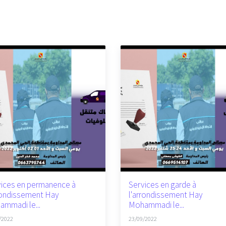
ices en permanence à
Services en garde à
rondissement Hay
l'arrondissement Hay
mmadi le...
Mohammadi le...
/2022
23/09/2022