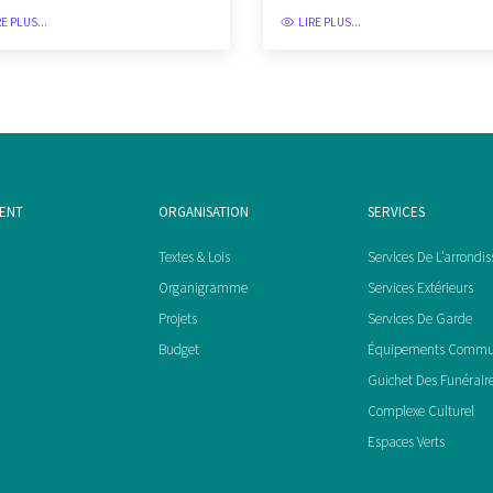
RE PLUS...
LIRE PLUS...
MENT
ORGANISATION
SERVICES
Textes & Lois
Services De L’arrondi
Organigramme
Services Extérieurs
Projets
Services De Garde
Budget
Équipements Comm
Guichet Des Funérair
Complexe Culturel
Espaces Verts