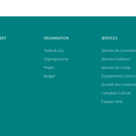
MENT
ORGANISATION
SERVICES
Textes & Lois
Services De L’arrondi
Organigramme
Services Extérieurs
Projets
Services De Garde
Budget
Équipements Comm
Guichet Des Funérair
Complexe Culturel
Espaces Verts