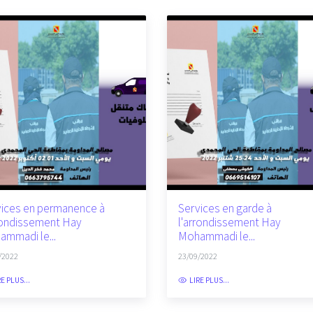
ices en permanence à
Services en garde à
rondissement Hay
l'arrondissement Hay
mmadi le...
Mohammadi le...
/2022
23/09/2022
RE PLUS...
LIRE PLUS...