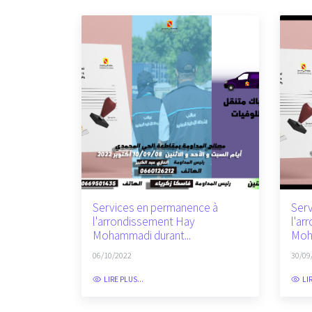
Services en permanence à
Serv
l'arrondissement Hay
l'ar
Mohammadi durant...
Moha
06/10/2022
30/09
LIRE PLUS...
LI