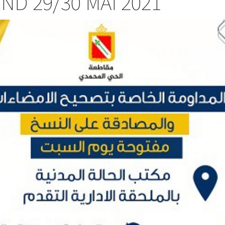
D 29/30 MAI 2021
RÉUNIO
AFFAIRE
L'ENVI
9/27/202