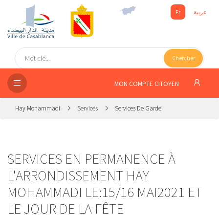
Fr
عربية
UEIL
Chercher
SEIL
ISSEMENT
MON COMPTE CITOYEN
SATION
Hay Mohammadi
Services
Services De Garde
ICES
 MÉDIA
SERVICES EN PERMANENCE À
L'ARRONDISSEMENT HAY
MOHAMMADI LE:15/16 MAI2021 ET
LE JOUR DE LA FÊTE