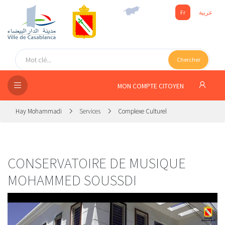
Fr
عربية
UEIL
Chercher
SEIL
ISSEMENT
MON COMPTE CITOYEN
SATION
Hay Mohammadi
Services
Complexe Culturel
ICES
 MÉDIA
CONSERVATOIRE DE MUSIQUE
MOHAMMED SOUSSDI