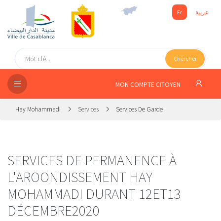
Fr
عربية
UEIL
Chercher
SEIL
ISSEMENT
MON COMPTE CITOYEN
SATION
Hay Mohammadi
Services
Services De Garde
ICES
 MÉDIA
SERVICES DE PERMANENCE À
L'AROONDISSEMENT HAY
MOHAMMADI DURANT 12ET13
DÉCEMBRE2020