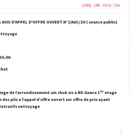
2285j : 18h : 59 m : 10s
ok AVIS D'APPEL D'OFFRE OUVERT N°2/AAC/20 ( seance public)
ettoyage
13h.00
chat
er
siege de l’arrondissement ain chok sis a BD dawra 1
etage
e des plis a
l’appel d’offre ouvert sur offre de prix ayant
istratifs
nettoyage