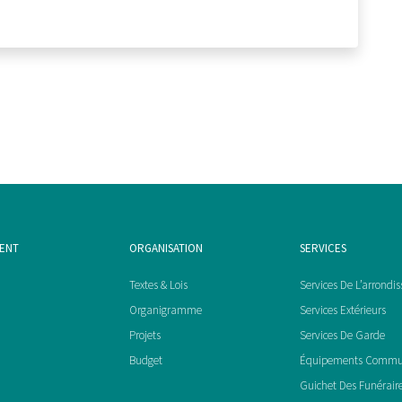
MENT
ORGANISATION
SERVICES
Textes & Lois
Services De L’arrondi
Organigramme
Services Extérieurs
Projets
Services De Garde
Budget
Équipements Comm
Guichet Des Funérair