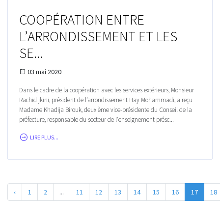
COOPÉRATION ENTRE
L’ARRONDISSEMENT ET LES
SE...
03 mai 2020
Dans le cadre de la coopération avec les services extérieurs, Monsieur
Rachid jkini, président de l’arrondissement Hay Mohammadi, a reçu
Madame Khadija Birouk, deuxième vice-présidente du Conseil de la
préfecture, responsable du secteur de l'enseignement présc...
LIRE PLUS...
‹
1
2
...
11
12
13
14
15
16
17
18