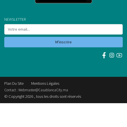
NEWSLETTER
M'inscrire
Plan Du Site
Mentions Légales
Contact :
Webmaster@CasablancaCity.ma
© Copyright 2026 , tous les droits sont réservés