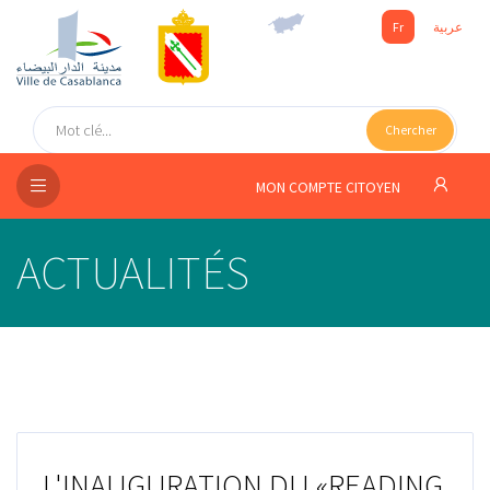
Fr
عربية
UEIL
Chercher
SEIL
ISSEMENT
MON COMPTE CITOYEN
SATION
ACTUALITÉS
ICES
 MÉDIA
L'INAUGURATION DU «READING