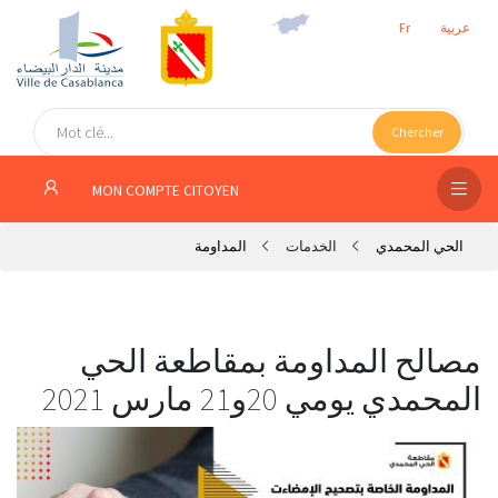
عربية
Fr
الص
الرئ
Chercher
مج
MON COMPTE CITOYEN
المق
الحي المحمدي
الخدمات
المداومة
الإد
التر
الخد
مصالح المداومة بمقاطعة الحي
المحمدي يومي 20و21 مارس 2021
فض
الإع