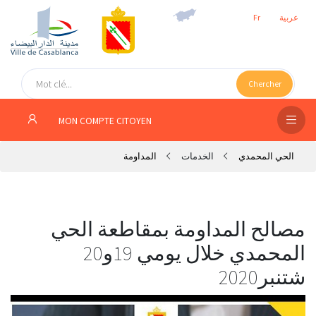
عربية
Fr
الص
الرئ
Chercher
مج
MON COMPTE CITOYEN
المق
الحي المحمدي
الخدمات
المداومة
الإد
التر
الخد
مصالح المداومة بمقاطعة الحي
المحمدي خلال يومي 19و20
فض
شتنبر2020
الإع