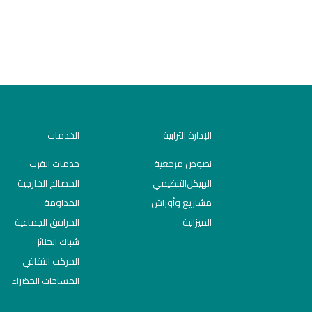
الإدارة الترابية
الخدمات
نصوص مرجعية
خدمات القرب
اﻟﻬﯿﻜﻞاﻟﺘﻨﻈﯿﻤﻲ
المصالح الخارجية
مشاريع وأوراش
المداومة
الميزانية
المرافق الجماعية
شباك الجنائز
المركب الثقافي
المساحات الخضراء