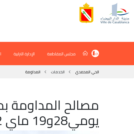
مجلس المقاطعة
الإدارة الترابية
ا
الحي المحمدي
الخدمات
المداومة
مصالح المداومة ب
يومي28و19 ماي 2022