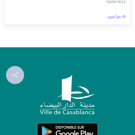
17و18 شتنبر...
16/09/2022
اقرأ المزيد...