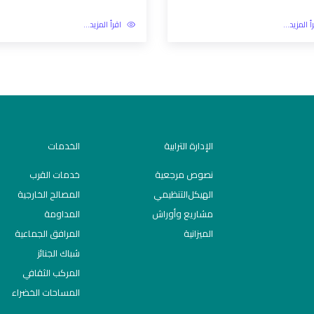
أ المزيد...
اقرأ المزيد...
الإدارة الترابية
الخدمات
نصوص مرجعية
خدمات القرب
اﻟﻬﯿﻜﻞاﻟﺘﻨﻈﯿﻤﻲ
المصالح الخارجية
مشاريع وأوراش
المداومة
الميزانية
المرافق الجماعية
شباك الجنائز
المركب الثقافي
المساحات الخضراء