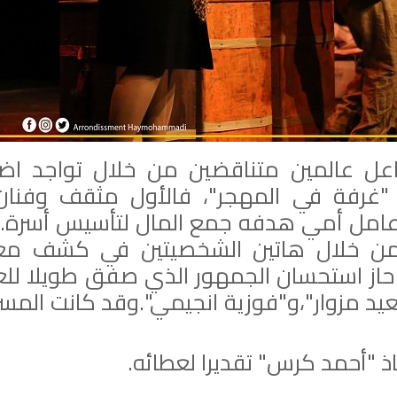
عل عالمين متناقضين من خلال تواجد اضر
ا "غرفة في المهجر"، فالأول مثقف وفنان
 عامل أمي هدفه جمع المال لتأسيس أسرة. 
ن خلال هاتين الشخصيتين في كشف مع
از استحسان الجمهور الذي صفق طويلا لل
د مزوار"،و"فوزية انجيمي".وقد كانت المسر
ذ "أحمد كرس" تقديرا لعطائه.