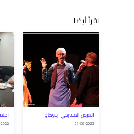
اقرأ أيضا
العرض المسرحي "بلوكاج"
اجتما
-2022
27-09-2022