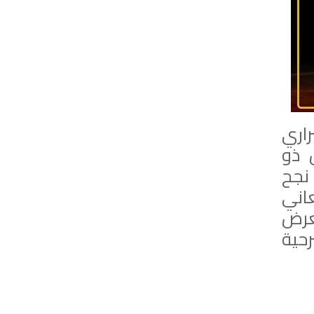
اري
 ذو
نجح
اني
عرض
حية