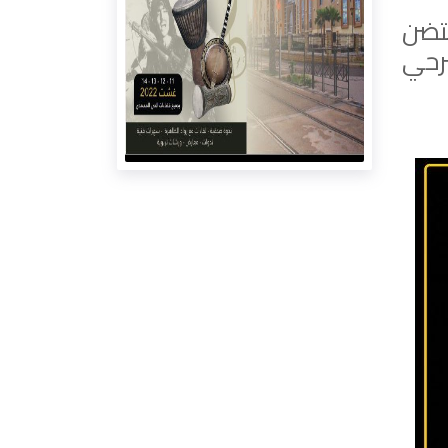
تضن
2 العرض المسرحي