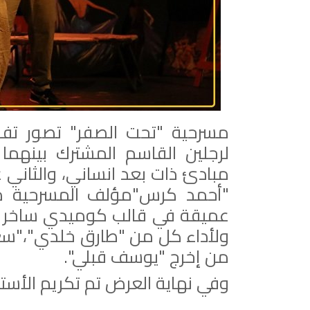
مسرحية "تحت الصفر" تصور تفا
لرجلين القاسم المشترك بينهم
مبادئ ذات بعد انساني، والثاني
"أحمد كرس"مؤلف المسرحية م
عميقة في قالب كوميدي ساخر ح
ولأداء كل من "طارق خلدي"،"سعي
من إخرج "يوسف قبلي".
وفي نهاية العرض تم تكريم الأستا